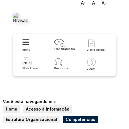
A-
A
A+
Prefeitura Municipal de
Santana
Transparência
Menu
Diário Oficial
Nota Fiscal
Ouvidoria
e-SIC
Você está navegando em:
Home
Acesso à Informação
Estrutura Organizacional
Competências