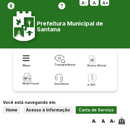
A-
A
A+
Prefeitura Municipal de
Santana
Transparência
Menu
Diário Oficial
Nota Fiscal
Ouvidoria
e-SIC
Você está navegando em:
Home
Acesso à Informação
Carta de Serviço