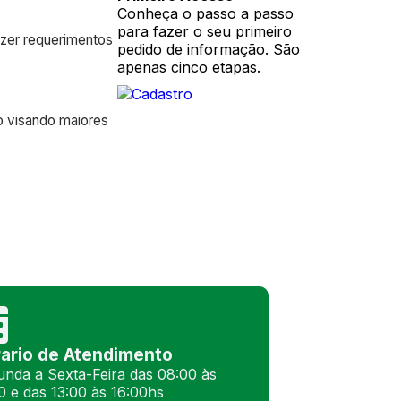
Conheça o passo a passo
para fazer o seu primeiro
azer requerimentos
pedido de informação. São
apenas cinco etapas.
ão visando maiores
ario de Atendimento
nda a Sexta-Feira das 08:00 às
0 e das 13:00 às 16:00hs