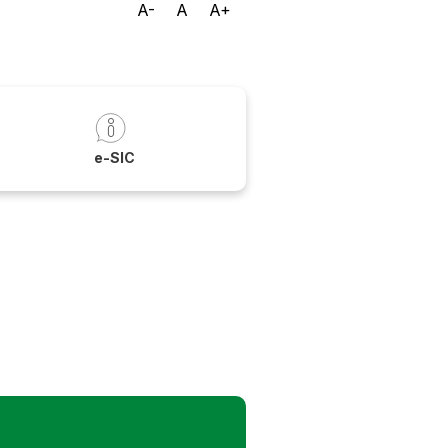
A-
A
A+
a
e-SIC