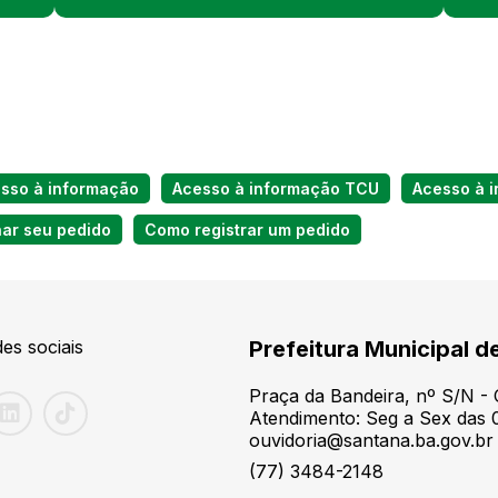
esso à informação
Acesso à informação TCU
Acesso à 
r seu pedido
Como registrar um pedido
es sociais
Prefeitura Municipal d
Praça da Bandeira, nº S/N -
Atendimento: Seg a Sex das 0
ouvidoria@santana.ba.gov.br
(77) 3484-2148