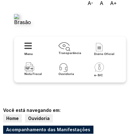
A-
A
A+
Prefeitura Municipal de
Santana
Transparência
Menu
Diário Oficial
Nota Fiscal
Ouvidoria
e-SIC
Você está navegando em:
Home
Ouvidoria
Acompanhamento das Manifestações