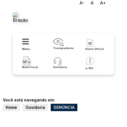
A-
A
A+
Prefeitura Municipal de
Santana
Transparência
Menu
Diário Oficial
Nota Fiscal
Ouvidoria
e-SIC
Você está navegando em:
Home
Ouvidoria
DENÚNCIA