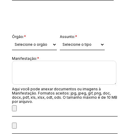
Dados da Manifestação
Órgão:
*
Assunto:
*
Manifestação:
*
Aqui você pode anexar documentos ou imagens à
Manifestação. Formatos aceitos: jpg, jpeg, gif, png, doc,
docx, pdf, xls, xlsx, odt, ods. O tamanho máximo é de 10 MB
por arquivo.