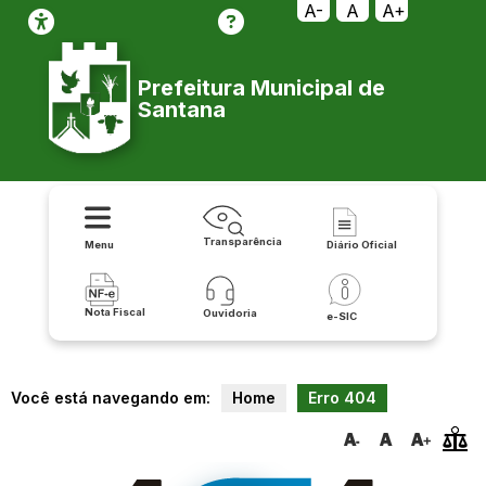
relatorio/exportar_v2/transporte_escolar/pdf
A-
A
A+
Prefeitura Municipal de
Santana
Transparência
Menu
Diário Oficial
Nota Fiscal
Ouvidoria
e-SIC
Você está navegando em:
Home
Erro 404