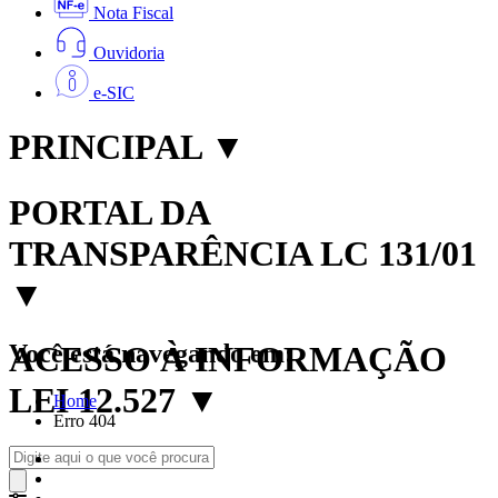
Nota Fiscal
Ouvidoria
e-SIC
PRINCIPAL
▼
PORTAL DA
TRANSPARÊNCIA LC 131/01
▼
Você está navegando em:
ACESSO À INFORMAÇÃO
LEI 12.527
▼
Home
Erro 404