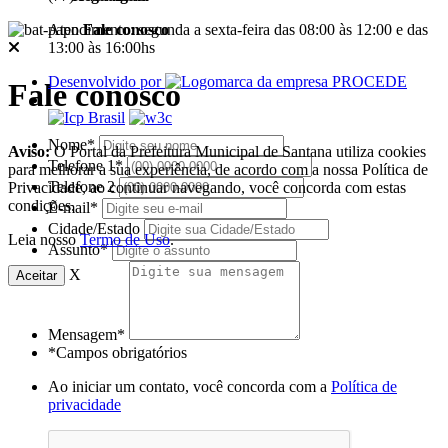
Atendimento: segunda a sexta-feira das 08:00 às 12:00 e das
Fale conosco
13:00 às 16:00hs
Desenvolvido por
Fale conosco
Nome*
Aviso:
O Portal da Prefeitura Municipal de Santana utiliza cookies
Telefone 1*
para melhorar a sua experiência, de acordo com a nossa Política de
Telefone 2
Privacidade, ao continuar navegando, você concorda com estas
condições.
E-mail*
Cidade/Estado
Leia nosso
Termo de Uso
.
Assunto*
X
Aceitar
Mensagem*
*Campos obrigatórios
Ao iniciar um contato, você concorda com a
Política de
privacidade