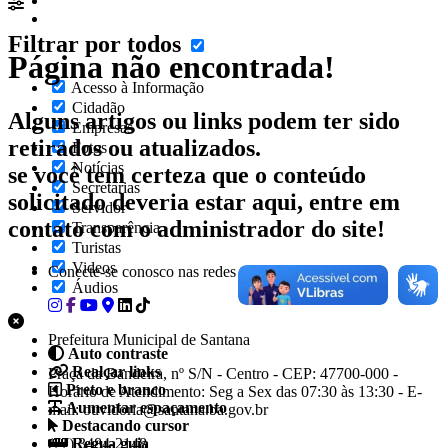
Filtrar por todos
Página não encontrada!
Acesso à Informação
Cidadão
Alguns artigos ou links podem ter sido
Empresas
retirados ou atualizados.
Fotos
Notícias
se você tem certeza que o conteúdo
Secretarias
solicitado deveria estar aqui, entre em
Servidor
contato com o administrador do site!
Transparência
Turistas
Videos
Conecte-se conosco nas redes sociais
Áudios
Prefeitura Municipal de Santana
Auto contraste
Realçar links
Praça da Bandeira, nº S/N - Centro - CEP: 47700-000 -
Preto e branco
Horário de Atendimento: Seg a Sex das 07:30 às 13:30 - E-
Aumentar espaçamento
mail: ouvidoria@santana.ba.gov.br
Destacando cursor
(77) 3484-2148
Regua guia