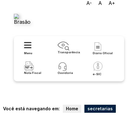
A-
A
A+
Prefeitura Municipal de
Santana
Transparência
Menu
Diário Oficial
Nota Fiscal
Ouvidoria
e-SIC
Você está navegando em:
Home
secretarias