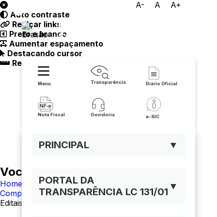
A-
A
A+
Auto contraste
Prefeitura Municipal de
Realçar links
Preto e branco
Santana
Aumentar espaçamento
Destacando cursor
Regua guia
Transparência
Menu
Diário Oficial
Nota Fiscal
Ouvidoria
e-SIC
PRINCIPAL
▼
Você está navegando em:
PORTAL DA
Home
▼
TRANSPARÊNCIA LC 131/01
Compras
Editais de Licitações