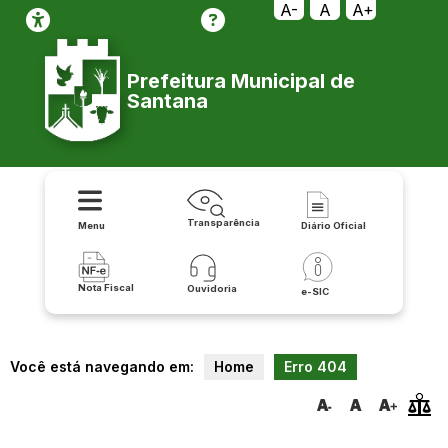
transparencia/despesas/publicacoes/relatorio_de_prestacao_de_co
A-
A
A+
Prefeitura Municipal de
Santana
Transparência
Menu
Diário Oficial
Nota Fiscal
Ouvidoria
e-SIC
Você está navegando em:
Home
Erro 404