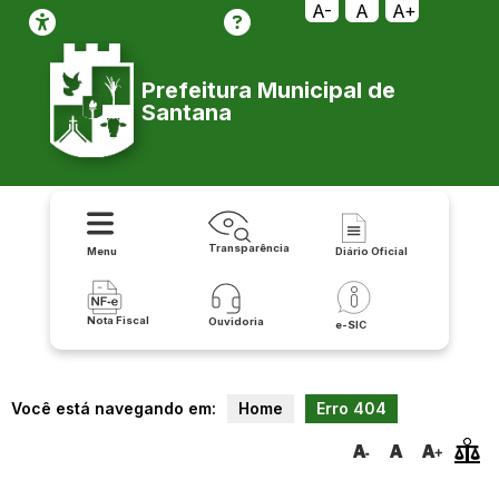
transparencia/repasses/publicacoes/relatorio_de_prestacao_de_co
A-
A
A+
Prefeitura Municipal de
Santana
Transparência
Menu
Diário Oficial
Nota Fiscal
Ouvidoria
e-SIC
Você está navegando em:
Home
Erro 404