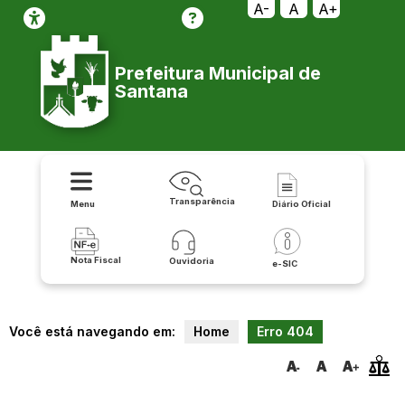
transparencia/saude/publicacoes/relatorio_de_prestacao_de_conta
A-
A
A+
Prefeitura Municipal de
Santana
Transparência
Menu
Diário Oficial
Nota Fiscal
Ouvidoria
e-SIC
Você está navegando em:
Home
Erro 404