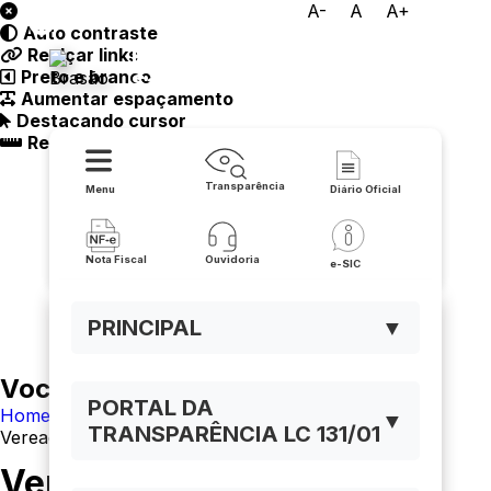
A-
A
A+
Auto contraste
Prefeitura Municipal de
Realçar links
Preto e branco
Santana
Aumentar espaçamento
Destacando cursor
Regua guia
Transparência
Menu
Diário Oficial
Nota Fiscal
Ouvidoria
e-SIC
PRINCIPAL
▼
Você está navegando em:
PORTAL DA
Home
▼
TRANSPARÊNCIA LC 131/01
Vereadores
Vereadores