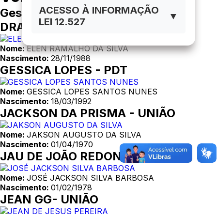
ACESSO À INFORMAÇÃO
Gestão 2025/2028
▼
LEI 12.527
DRA ELEN - PMB
Nome:
ELEN RAMALHO DA SILVA
Nascimento:
28/11/1988
GESSICA LOPES - PDT
Nome:
GESSICA LOPES SANTOS NUNES
Nascimento:
18/03/1992
JACKSON DA PRISMA - UNIÃO
Nome:
JAKSON AUGUSTO DA SILVA
Nascimento:
01/04/1970
JAU DE JOÃO REDONDO - PP
Nome:
JOSÉ JACKSON SILVA BARBOSA
Nascimento:
01/02/1978
JEAN GG- UNIÃO