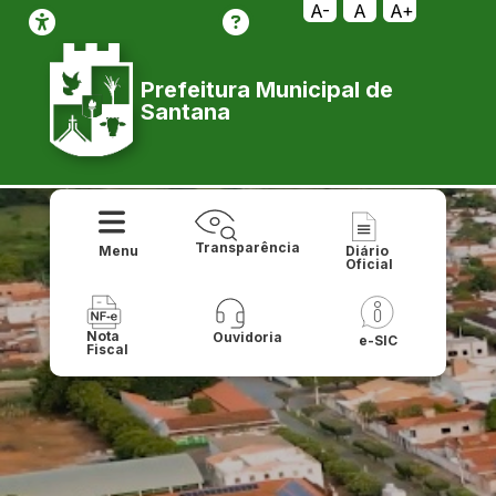
A-
A
A+
Prefeitura Municipal de
Santana
Transparência
Menu
Diário
Oficial
Nota
Ouvidoria
e-SIC
Fiscal