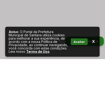
Aviso:
O Portal da Prefeitura
Municipal de Santana utiliza cookies
para melhorar a sua experiência, de
Fale conosco
X
acordo com a nossa Política de
Aceitar
Privacidade, ao continuar navegando,
você concorda com estas condições.
Leia nosso
Termo de Uso
.
Serviços por perfil
CIDADÃO