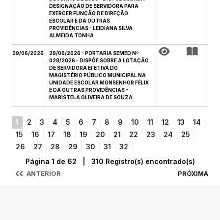
DESIGNAÇÃO DE SERVIDORA PARA
EXERCER FUNÇÃO DE DIREÇÃO
ESCOLAR E DÁ OUTRAS
PROVIDÊNCIAS - LEIDIANA SILVA
ALMEIDA TONHA
29/06/2026
29/06/2026 - PORTARIA SEMED Nº
028/2026 - DISPÕE SOBRE A LOTAÇÃO
DE SERVIDORA EFETIVA DO
MAGISTÉRIO PÚBLICO MUNICIPAL NA
UNIDADE ESCOLAR MONSENHOR FÉLIX
E DÁ OUTRAS PROVIDÊNCIAS -
MARISTELA OLIVEIRA DE SOUZA
1
2
3
4
5
6
7
8
9
10
11
12
13
14
15
16
17
18
19
20
21
22
23
24
25
26
27
28
29
30
31
32
Página 1 de 62 | 310 Registro(s) encontrado(s)
ANTERIOR
PRÓXIMA