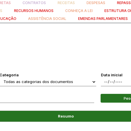
RETAS
CONTRATOS
RECEITAS
DESPESAS
REPASS
AS
RECURSOS HUMANOS
CONHEÇA A LEI
ESTRUTURA O
DUCAÇÃO
ASSISTÊNCIA SOCIAL
EMENDAS PARLAMENTARES
Categoria
Data inícial
Pes
Resumo