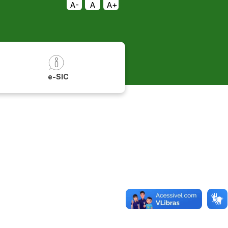
A-
A
A+
a
e-SIC