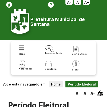
A-
A
A+
Prefeitura Municipal de
Santana
Transparência
Menu
Diário Oficial
Nota Fiscal
Ouvidoria
e-SIC
Você está navegando em:
Home
Periodo Eleitoral
Período Eleitoral